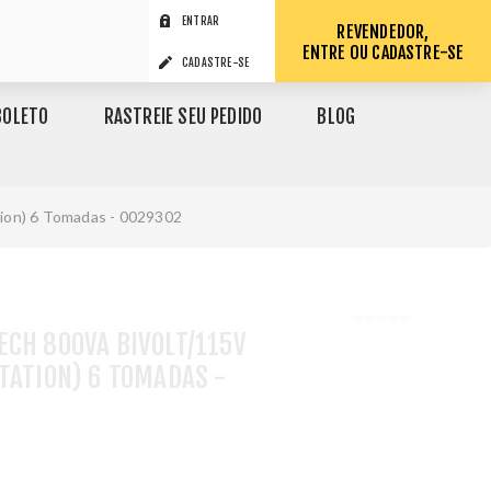
ENTRAR
REVENDEDOR,
ENTRE OU CADASTRE-SE
CADASTRE-SE
BOLETO
RASTREIE SEU PEDIDO
BLOG
ion) 6 Tomadas - 0029302
CH 800VA BIVOLT/115V
TATION) 6 TOMADAS -
1