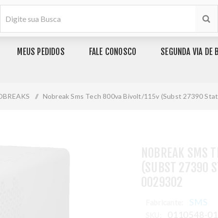
MEUS PEDIDOS
FALE CONOSCO
SEGUNDA VIA DE 
OBREAKS
/
Nobreak Sms Tech 800va Bivolt/115v (Subst 27390 Stat
NOBREAK SMS TE
(SUBST 27390 S
0029302
SMS
Fabricante:
0110548-0
SKU: