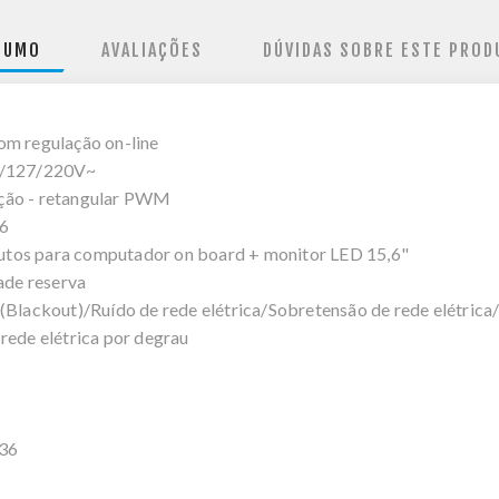
SUMO
AVALIAÇÕES
DÚVIDAS SOBRE ESTE PROD
om regulação on-line
15/127/220V~
ação - retangular PWM
36
utos para computador on board + monitor LED 15,6"
dade reserva
(Blackout)/Ruído de rede elétrica/Sobretensão de rede elétrica
rede elétrica por degrau
136