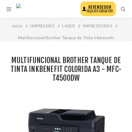
REVENDEDOR
FAÇA SEU CADASTRO
Início
/
IMPRESSÃO
/
LASER
/
IMPRESSORAS
/
Multifuncional Brother Tanque de Tinta Inkbenefit
Colorida A3 - Mfc-T4500dw
MULTIFUNCIONAL BROTHER TANQUE DE
TINTA INKBENEFIT COLORIDA A3 - MFC-
T4500DW