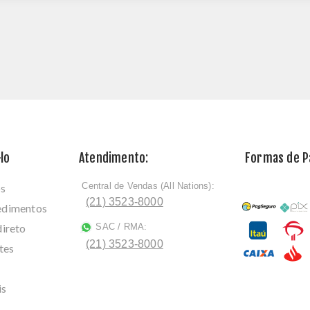
lo
Atendimento:
Formas de 
Central de Vendas (All Nations):
os
ﾠ
(21) 3523-8000
cedimentos
direto
SAC / RMA:
ﾠ
(21) 3523-8000
tes
is