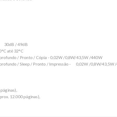
 - 30dB / 49dB
0°C até 32°C
 profundo / Pronto / Cópia - 0,02W /0,8W/43,5W /440W
o profundo / Sleep / Pronto / Impressão - 0,02W /0,8W/43,5W
 páginas),
prox. 12.000 páginas),