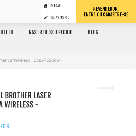
ENTRAR
REVENDEDOR,
ENTRE OU CADASTRE-SE
CADASTRE-SE
BOLETO
RASTREIE SEU PEDIDO
BLOG
omatica Wireless - Dcpb7520dw
L BROTHER LASER
 WIRELESS -
HER
1