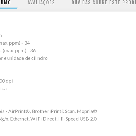
SUMO
AVALIAÇÕES
DÚVIDAS SOBRE ESTE PROD
m
max. ppm) - 34
 (max. ppm) - 36
 e unidade de cilindro
00 dpi
ica
is - AirPrint®, Brother iPrint&Scan, Mopria®
g/n, Ethernet, Wi Fi Direct, Hi-Speed USB 2.0