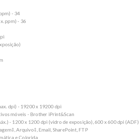
ppm) - 34
x. ppm) - 36
pi
xposição)
im
ax. dpi) - 19200 x 19200 dpi
itivos móveis - Brother iPrint&Scan
áx.) - 1200 x 1200 dpi (vidro de exposição), 600 x 600 dpi (ADF)
gem‡, Arquivo‡, Email, SharePoint, FTP
mática e Colorida