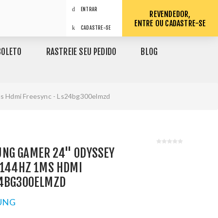
ENTRAR
REVENDEDOR,
ENTRE OU CADASTRE-SE
CADASTRE-SE
BOLETO
RASTREIE SEU PEDIDO
BLOG
s Hdmi Freesync - Ls24bg300elmzd
NG GAMER 24" ODYSSEY
 144HZ 1MS HDMI
24BG300ELMZD
UNG
1