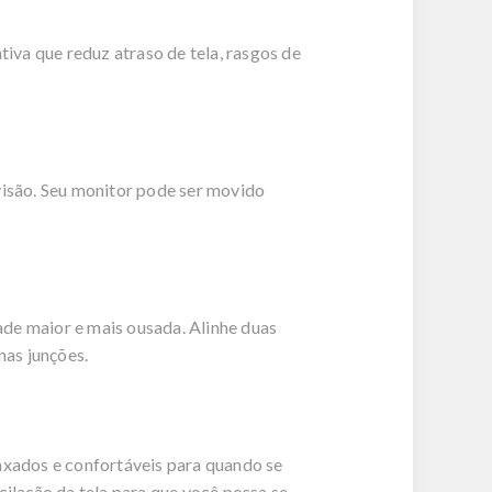
va que reduz atraso de tela, rasgos de
a visão. Seu monitor pode ser movido
de maior e mais ousada. Alinhe duas
nas junções.
laxados e confortáveis para quando se
cilação da tela para que você possa se