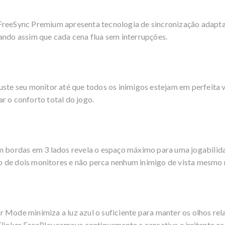
FreeSync Premium apresenta tecnologia de sincronização adaptati
ando assim que cada cena flua sem interrupções.
e ajuste seu monitor até que todos os inimigos estejam em perfeit
r o conforto total do jogo.
em bordas em 3 lados revela o espaço máximo para uma jogabilida
 de dois monitores e não perca nenhum inimigo de vista mesmo 
 Mode minimiza a luz azul o suficiente para manter os olhos re
Flicker FreePlay remove continuamente a cansativa e irritante os