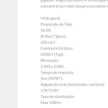
concentrar por mais tempo com menos di
Visão geral:
Proporção de Tela:
16:09.
Brilho (Típico):
250 cd/?.
Contraste Estático:
4,000:1 (Typ).
Resolução:
1,920 x 1,080.
Tempo de resposta:
1ms (MPRT).
Ângulo de visão (horizontal / vertical):
178°/178°.
Taxa de atualização:
Max 144Hz.