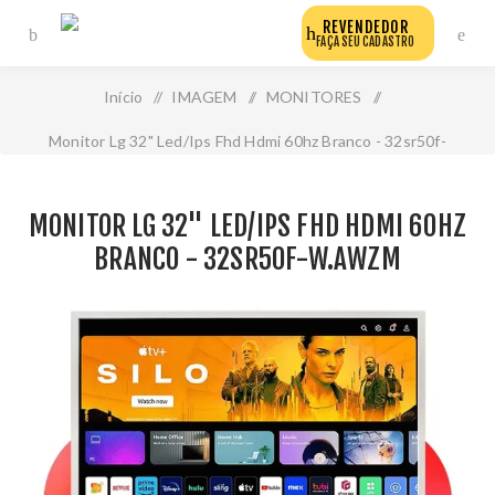
REVENDEDOR
FAÇA SEU CADASTRO
Início
/
IMAGEM
/
MONITORES
/
Monitor Lg 32" Led/Ips Fhd Hdmi 60hz Branco - 32sr50f-
W.Awzm
MONITOR LG 32" LED/IPS FHD HDMI 60HZ
BRANCO - 32SR50F-W.AWZM