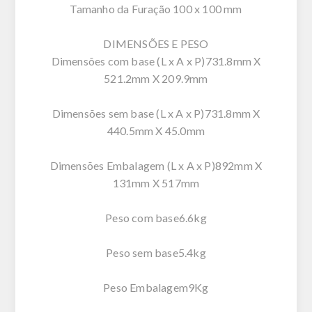
Tamanho da Furação 100 x 100 mm
DIMENSÕES E PESO
Dimensões com base (L x A x P)731.8mm X
521.2mm X 209.9mm
Dimensões sem base (L x A x P)731.8mm X
440.5mm X 45.0mm
Dimensões Embalagem (L x A x P)892mm X
131mm X 517mm
Peso com base6.6kg
Peso sem base5.4kg
Peso Embalagem9Kg