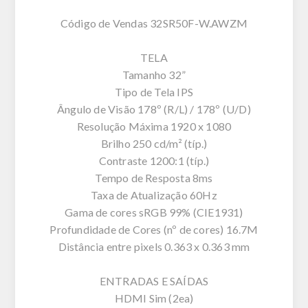
Código de Vendas 32SR50F-W.AWZM
TELA
Tamanho 32”
Tipo de Tela IPS
Ângulo de Visão 178º (R/L) / 178º (U/D)
Resolução Máxima 1920 x 1080
Brilho 250 cd/m² (típ.)
Contraste 1200:1 (típ.)
Tempo de Resposta 8ms
Taxa de Atualização 60Hz
Gama de cores sRGB 99% (CIE1931)
Profundidade de Cores (nº de cores) 16.7M
Distância entre pixels 0.363 x 0.363 mm
ENTRADAS E SAÍDAS
HDMI Sim (2ea)