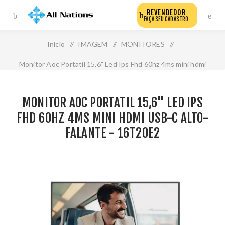
REVENDEDOR
FAÇA SEU CADASTRO
Início
/
IMAGEM
/
MONITORES
/
Monitor Aoc Portatil 15,6" Led Ips Fhd 60hz 4ms mini hdmi
Usb-C alto-Falante - 16t20e2
MONITOR AOC PORTATIL 15,6" LED IPS
FHD 60HZ 4MS MINI HDMI USB-C ALTO-
FALANTE - 16T20E2