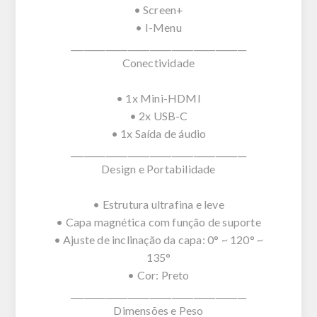
• Screen+
• I-Menu
________________________________________
Conectividade
• 1x Mini-HDMI
• 2x USB-C
• 1x Saída de áudio
________________________________________
Design e Portabilidade
• Estrutura ultrafina e leve
• Capa magnética com função de suporte
• Ajuste de inclinação da capa: 0° ~ 120° ~
135°
• Cor: Preto
________________________________________
Dimensões e Peso