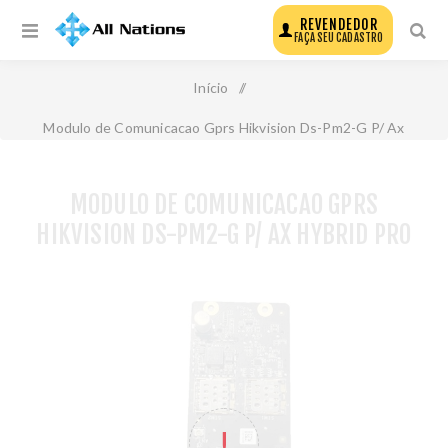
REVENDEDOR
FAÇA SEU CADASTRO
Início
/
Modulo de Comunicacao Gprs Hikvision Ds-Pm2-G P/ Ax
Hybrid Pro
MODULO DE COMUNICACAO GPRS
HIKVISION DS-PM2-G P/ AX HYBRID PRO