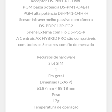
Receptor DS-PM1-RT-HWE
PGM baixa potência DS-PM1-O4L-H
PGM alta potência DS-PM1-O4H-H
Sensor infravermelho passivo com câmera
DS-PDPC12P-EG2
Sirene Externa com Fio DS-PS1-R
A Centrais AX HYBRID PRO são compatíveis
com todos os Sensores com fio do mercado
Recursos de hardware
Slot SIM
1
Em geral
Dimensão (LxAxP)
61,87 mm × 88,18 mm
Peso
17g
Temperatura de operação