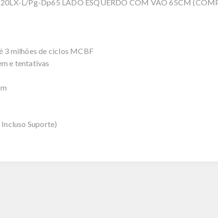
220LX-L/Pg-Dp65 LADO ESQUERDO COM VÃO 65CM (COMP
té 3 milhões de ciclos MCBF
em e tentativas
em
 Incluso Suporte)