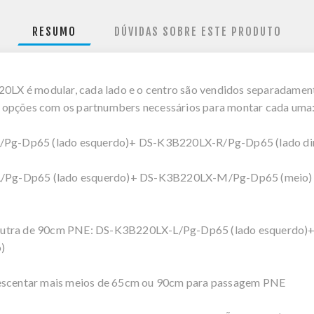
RESUMO
DÚVIDAS SOBRE ESTE PRODUTO
LX é modular, cada lado e o centro são vendidos separadament
 opções com os partnumbers necessários para montar cada uma
Pg-Dp65 (lado esquerdo)+ DS-K3B220LX-R/Pg-Dp65 (lado dir
L/Pg-Dp65 (lado esquerdo)+ DS-K3B220LX-M/Pg-Dp65 (meio)
e outra de 90cm PNE: DS-K3B220LX-L/Pg-Dp65 (lado esquerd
)
rescentar mais meios de 65cm ou 90cm para passagem PNE