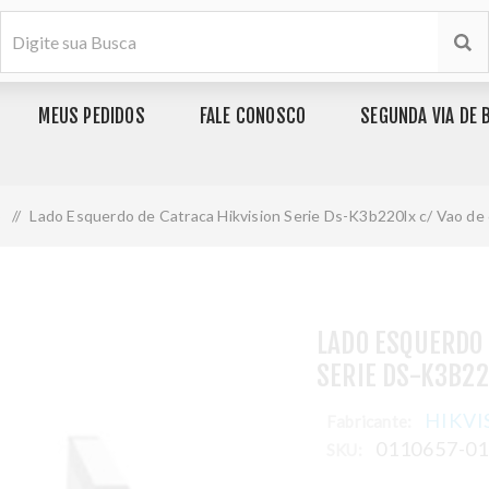
MEUS PEDIDOS
FALE CONOSCO
SEGUNDA VIA DE 
o
/
Lado Esquerdo de Catraca Hikvision Serie Ds-K3b220lx c/ Vao de
LADO ESQUERDO 
SERIE DS-K3B22
HIKVI
Fabricante:
0110657-0
SKU: