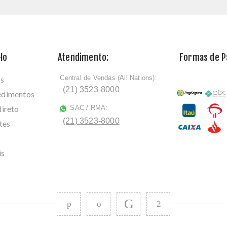
lo
Atendimento:
Formas de 
Central de Vendas (All Nations):
os
ﾠ
(21) 3523-8000
cedimentos
direto
SAC / RMA:
ﾠ
(21) 3523-8000
tes
is