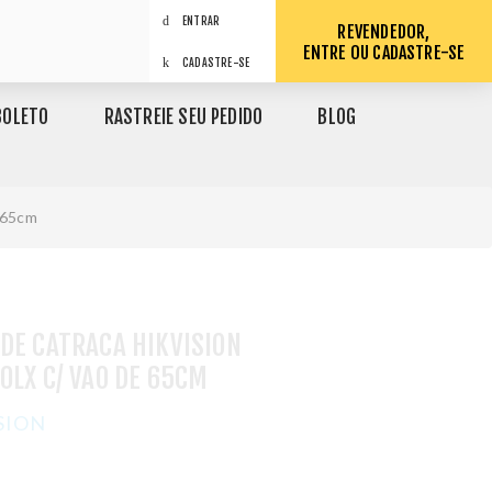
ENTRAR
REVENDEDOR,
ENTRE OU CADASTRE-SE
CADASTRE-SE
BOLETO
RASTREIE SEU PEDIDO
BLOG
 65cm
DE CATRACA HIKVISION
0LX C/ VAO DE 65CM
SION
1