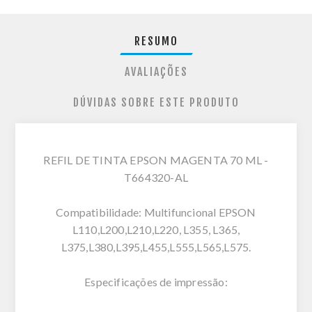
RESUMO
AVALIAÇÕES
DÚVIDAS SOBRE ESTE PRODUTO
REFIL DE TINTA EPSON MAGENTA 70 ML -
T664320-AL
Compatibilidade: Multifuncional EPSON
L110,L200,L210,L220, L355, L365,
L375,L380,L395,L455,L555,L565,L575.
Especificações de impressão: