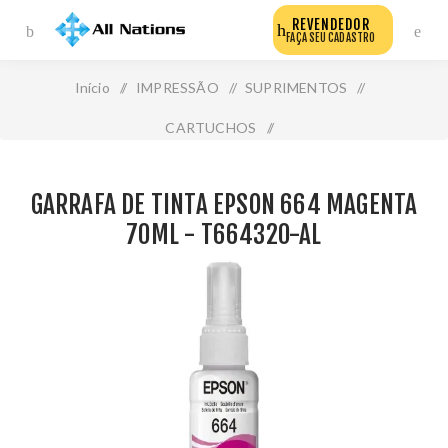
REVENDEDOR
FAÇA SEU CADASTRO
Início
/
IMPRESSÃO
/
SUPRIMENTOS
/
CARTUCHOS
/
Garrafa de Tinta Epson 664 Magenta 70ml - T664320-Al
GARRAFA DE TINTA EPSON 664 MAGENTA
70ML - T664320-AL