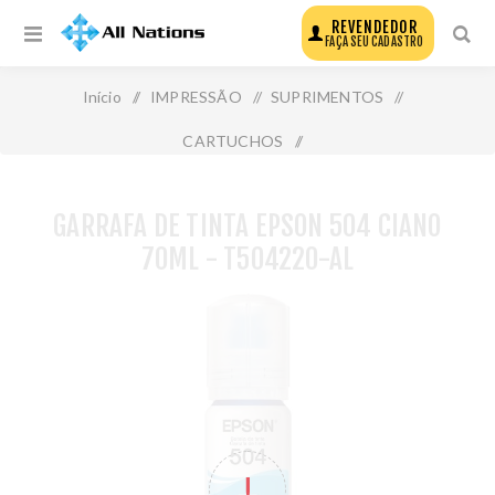
REVENDEDOR
FAÇA SEU CADASTRO
Início
/
IMPRESSÃO
/
SUPRIMENTOS
/
CARTUCHOS
/
Garrafa de Tinta Epson 504 Ciano 70ml - T504220-Al
GARRAFA DE TINTA EPSON 504 CIANO
70ML - T504220-AL