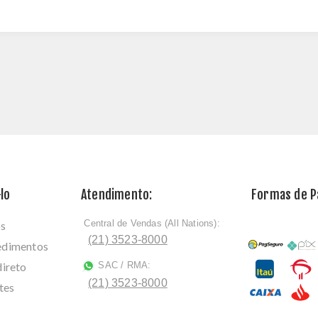
lo
Atendimento:
Formas de 
Central de Vendas (All Nations):
os
ﾠ
(21) 3523-8000
cedimentos
direto
SAC / RMA:
ﾠ
(21) 3523-8000
tes