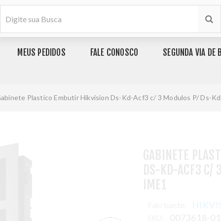
MEUS PEDIDOS
FALE CONOSCO
SEGUNDA VIA DE 
abinete Plastico Embutir Hikvision Ds-Kd-Acf3 c/ 3 Modulos P/ Ds-
GABINETE PLAST
DS-KD-ACF3 C/ 
IME1
HIKVI
Fabricante:
0073618-0
SKU: