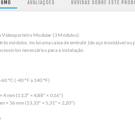
SUMO
AVALIAÇÕES
DÚVIDAS SOBRE ESTE PROD
 Vídeoporteiro Modular (3 Módulos)
s módulos. Inclui uma caixa de embutir (de aço inoxidável ou p
essórios necessários para a instalação.
60 °C (-40 °F a 140 °F)
4 mm (13,3" × 4,88" × 0,16")
 × 56 mm (13,33" × 5,31" × 2,20")
o