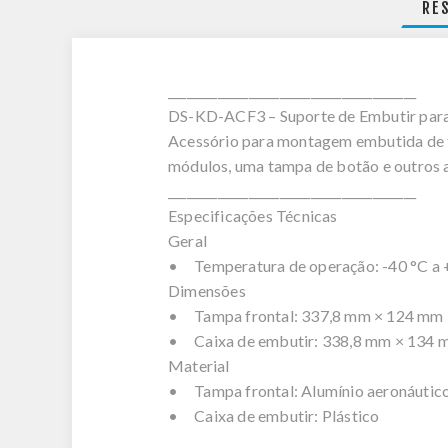
RE
________________________________________
DS-KD-ACF3 – Suporte de Embutir para
Acessório para montagem embutida de trê
módulos, uma tampa de botão e outros ac
________________________________________
Especificações Técnicas
Geral
• Temperatura de operação: -40 °C a +
Dimensões
• Tampa frontal: 337,8 mm × 124 mm × 
• Caixa de embutir: 338,8 mm × 134 mm
Material
• Tampa frontal: Alumínio aeronáutic
• Caixa de embutir: Plástico
________________________________________