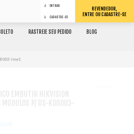
ENTRAR
REVENDEDOR,
ENTRE OU CADASTRE-SE
CADASTRE-SE
BOLETO
RASTREIE SEU PEDIDO
BLOG
Kd8003-Ime1
ICO EMBUTIR HIKVISION
3 MODULOS P/ DS-KD8003-
SION
1