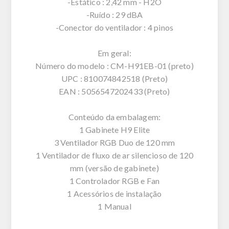
-Estático : 2,42 mm - H2O
-Ruído : 29 dBA
-Conector do ventilador : 4 pinos
Em geral:
Número do modelo : CM-H91EB-01 (preto)
UPC : 810074842518 (Preto)
EAN : 5056547202433 (Preto)
Conteúdo da embalagem:
1 Gabinete H9 Elite
3 Ventilador RGB Duo de 120 mm
1 Ventilador de fluxo de ar silencioso de 120
mm (versão de gabinete)
1 Controlador RGB e Fan
1 Acessórios de instalação
1 Manual