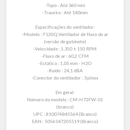
-Topo : Até 360 mm
-Traseira : Até 140mm
Especificações do ventilador:
-Modelo : F120Q Ventilador de fluxo de ar
(versão de gabinete)
-Velocidade : 1.350 ± 150 RPM
-Fluxo de ar : 60,2 CFM
-Estático : 1,05 mm - H2O
-Ruído : 24,1 dBA
-Conector do ventilador : 3 pinos
Em geral:
Número do modelo : CM-H72FW-01
(branco)
UPC : 810074845564 (Branco)
EAN : 5056547205519 (Branco)