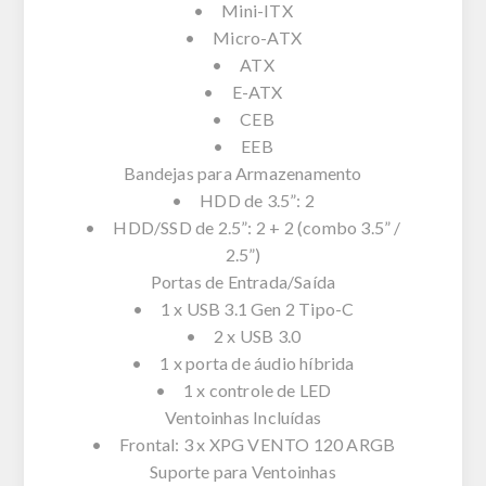
• Mini-ITX
• Micro-ATX
• ATX
• E-ATX
• CEB
• EEB
Bandejas para Armazenamento
• HDD de 3.5”: 2
• HDD/SSD de 2.5”: 2 + 2 (combo 3.5” /
2.5”)
Portas de Entrada/Saída
• 1 x USB 3.1 Gen 2 Tipo-C
• 2 x USB 3.0
• 1 x porta de áudio híbrida
• 1 x controle de LED
Ventoinhas Incluídas
• Frontal: 3 x XPG VENTO 120 ARGB
Suporte para Ventoinhas