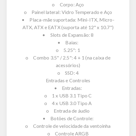
o Corpo: Aço
o Painel lateral: Vidro Temperado e Aço
• Placa-mãe suportada: Mini-ITX, Micro-
ATX, ATX e EATX (suporta até 12" x 10.7")
• Slots de Expansão: 8
• Baias:
o 5.25": 1
o Combo 3.5" / 2.5": 4 + 1 (na caixa de
acessórios)
o SSD: 4
Entradas e Controles
• Entradas:
o 1 x USB 3.1 Tipo C
o 4 x USB 3.0 Tipo A
o Entrada de áudio
• Botões de Controle:
o Controle de velocidade da ventoinha
o Controle ARGB