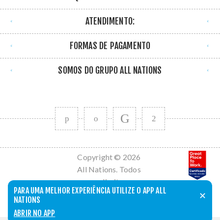
ATENDIMENTO:
FORMAS DE PAGAMENTO
SOMOS DO GRUPO ALL NATIONS
Copyright © 2026
All Nations. Todos
os direitos
PARA UMA MELHOR EXPERIÊNCIA UTILIZE O APP ALL
reservados.
✕
NATIONS
Powered by
nopCommerce
ABRIR NO APP