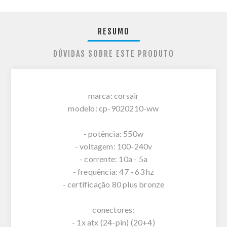
RESUMO
DÚVIDAS SOBRE ESTE PRODUTO
marca: corsair
modelo: cp-9020210-ww
- potência: 550w
- voltagem: 100-240v
- corrente: 10a - 5a
- frequência: 47 - 63 hz
- certificação 80 plus bronze
conectores:
- 1x atx (24-pin) (20+4)