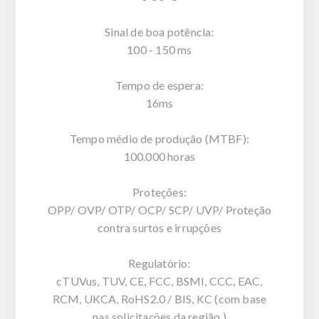
Sinal de boa potência:
100 - 150 ms
Tempo de espera:
16ms
Tempo médio de produção (MTBF):
100.000 horas
Proteções:
OPP/ OVP/ OTP/ OCP/ SCP/ UVP/ Proteção
contra surtos e irrupções
Regulatório:
cTUVus, TUV, CE, FCC, BSMI, CCC, EAC,
RCM, UKCA, RoHS2.0 / BIS, KC (com base
nas solicitações da região.)