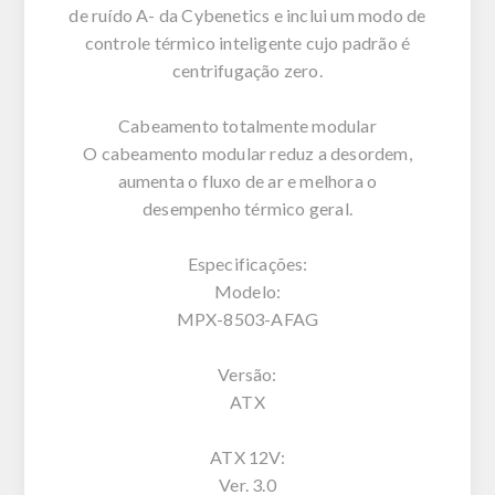
de ruído A- da Cybenetics e inclui um modo de
controle térmico inteligente cujo padrão é
centrifugação zero.
Cabeamento totalmente modular
O cabeamento modular reduz a desordem,
aumenta o fluxo de ar e melhora o
desempenho térmico geral.
Especificações:
Modelo:
MPX-8503-AFAG
Versão:
ATX
ATX 12V:
Ver. 3.0