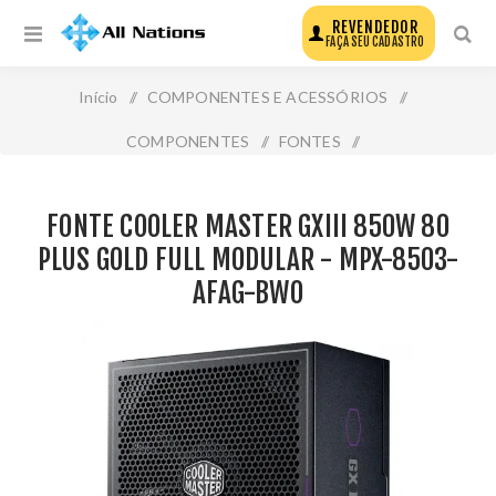
REVENDEDOR
FAÇA SEU CADASTRO
Início
/
COMPONENTES E ACESSÓRIOS
/
COMPONENTES
/
FONTES
/
Fonte Cooler Master Gxiii 850w 80 Plus Gold Full Modular
FONTE COOLER MASTER GXIII 850W 80
- Mpx-8503-Afag-Bwo
PLUS GOLD FULL MODULAR - MPX-8503-
AFAG-BWO