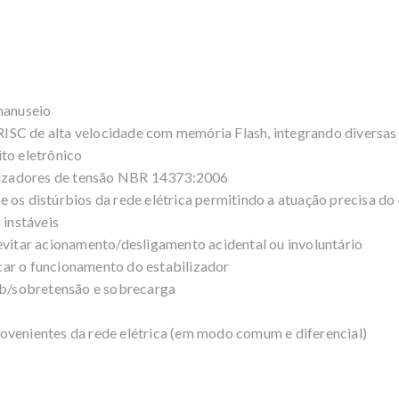
manuseio
SC de alta velocidade com memória Flash, integrando diversas 
to eletrônico
ilizadores de tensão NBR 14373:2006
 os distúrbios da rede elétrica permitindo a atuação precisa do
 instáveis
evitar acionamento/desligamento acidental ou involuntário
dicar o funcionamento do estabilizador
sub/sobretensão e sobrecarga
 provenientes da rede elétrica (em modo comum e diferencial)