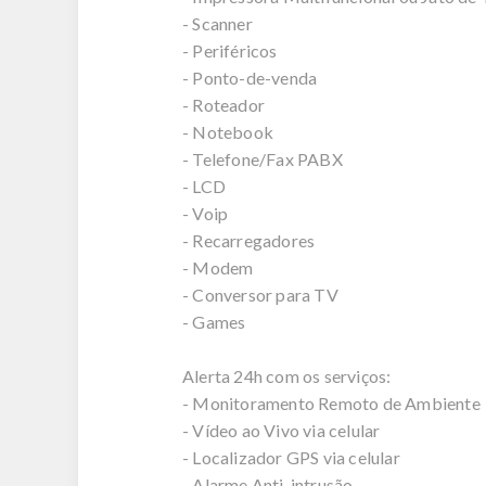
- Scanner
- Periféricos
- Ponto-de-venda
- Roteador
- Notebook
- Telefone/Fax PABX
- LCD
- Voip
- Recarregadores
- Modem
- Conversor para TV
- Games
Alerta 24h com os serviços:
- Monitoramento Remoto de Ambiente
- Vídeo ao Vivo via celular
- Localizador GPS via celular
- Alarme Anti-intrusão