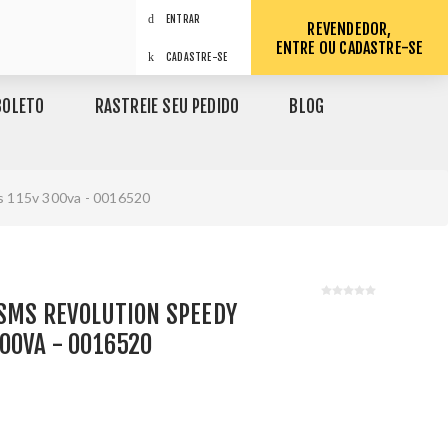
ENTRAR
REVENDEDOR,
ENTRE OU CADASTRE-SE
CADASTRE-SE
BOLETO
RASTREIE SEU PEDIDO
BLOG
s 115v 300va - 0016520
 SMS REVOLUTION SPEEDY
00VA - 0016520
1