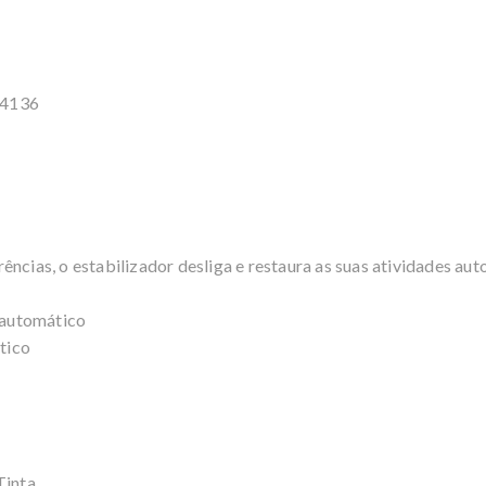
14136
ências, o estabilizador desliga e restaura as suas atividades a
 automático
tico
Tinta