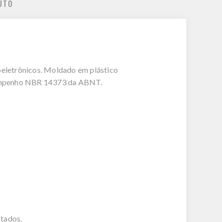
UTO
roeletrônicos. Moldado em plástico
esempenho NBR 14373 da ABNT.
ctados.