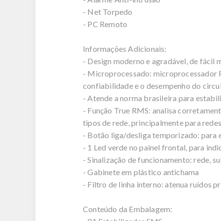
- Net Torpedo
- PC Remoto
Informações Adicionais:
- Design moderno e agradável, de fácil 
- Microprocessado: microprocessador RI
confiabilidade e o desempenho do circui
- Atende a norma brasileira para estab
- Função True RMS: analisa corretamente
tipos de rede, principalmente para redes
- Botão liga/desliga temporizado: para 
- 1 Led verde no painel frontal, para in
- Sinalização de funcionamento: rede, 
- Gabinete em plástico antichama
- Filtro de linha interno: atenua ruídos
Conteúdo da Embalagem: