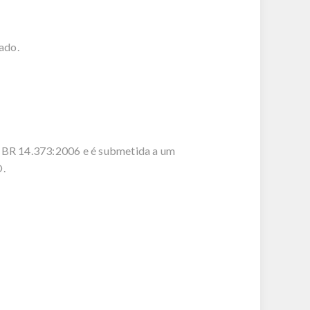
ado.
o NBR 14.373:2006 e é submetida a um
O.