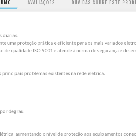
SUMO
AVALIAÇÕES
DÚVIDAS SOBRE ESTE PROD
 diárias.
te uma proteção prática e eficiente para os mais variados elet
rão de qualidade ISO 9001 e atende à norma de segurança e d
principais problemas existentes na rede elétrica.
 por degrau.
elétrica, aumentando o nível de proteção aos equipamentos cone