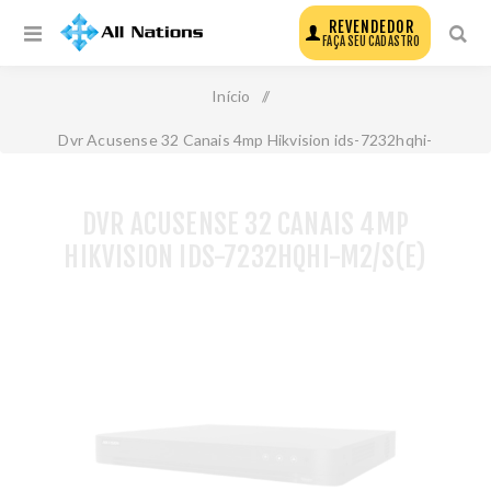
REVENDEDOR
FAÇA SEU CADASTRO
Início
/
Dvr Acusense 32 Canais 4mp Hikvision ids-7232hqhi-
M2/S(E)
DVR ACUSENSE 32 CANAIS 4MP
HIKVISION IDS-7232HQHI-M2/S(E)