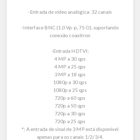
-Entrada de vídeo analógica: 32 canais
-Interface BNC (1,0 Vp-p, 75 O), suportando
conexão coaxitron
-Entrada HDTVI:
4 MP a 30 qps
4 MP a 25 qps
3 MP a 18 qps
1080p a 30 qps
1080p a 25 qps
720p a 60 qps
720p a 50 qps
720p a 30 qps
720p a 25 qps
*: A entrada de sinal de 3 MP está disponível
apenas para os canais 1/2/3/4.