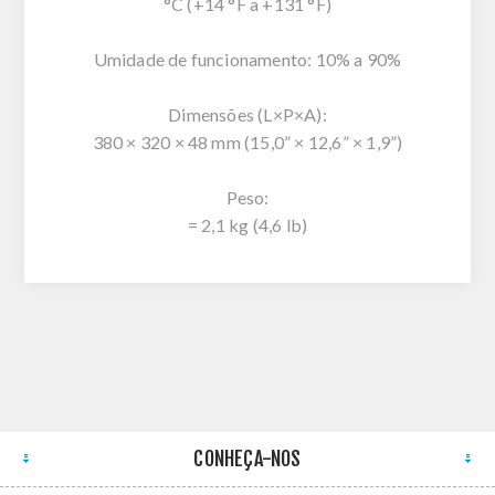
°C (+14 °F a +131 °F)
Umidade de funcionamento: 10% a 90%
Dimensões (L×P×A):
380 × 320 × 48 mm (15,0” × 12,6” × 1,9”)
Peso:
= 2,1 kg (4,6 lb)
CONHEÇA-NOS