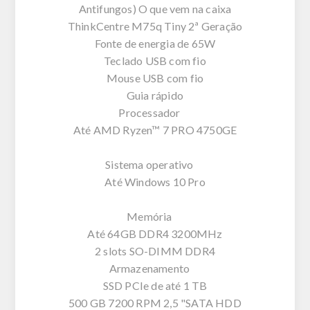
Antifungos) O que vem na caixa
ThinkCentre M75q Tiny 2ª Geração
Fonte de energia de 65W
Teclado USB com fio
Mouse USB com fio
Guia rápido
Processador
Até AMD Ryzen™ 7 PRO 4750GE
Sistema operativo
Até Windows 10 Pro
Memória
Até 64GB DDR4 3200MHz
2 slots SO-DIMM DDR4
Armazenamento
SSD PCIe de até 1 TB
500 GB 7200 RPM 2,5 "SATA HDD