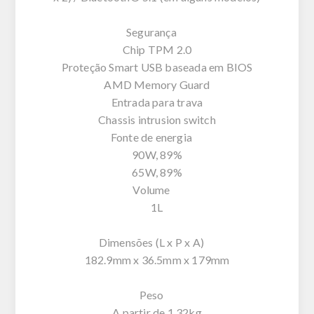
Segurança
Chip TPM 2.0
Proteção Smart USB baseada em BIOS
AMD Memory Guard
Entrada para trava
Chassis intrusion switch
Fonte de energia
90W, 89%
65W, 89%
Volume
1L
Dimensões (L x P x A)
182.9mm x 36.5mm x 179mm
Peso
A partir de 1.32kg