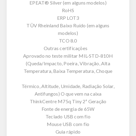
EPEAT® Silver (em alguns modelos)
RoHS
ERP LOT3
TÜV Rheinland Baixo Ruído (em alguns
modelos)
TCO 8.0
Outras certificações
Aprovado no teste militar MIL-STD-810H
(Queda/Impacto, Poeira, Vibração, Alta
Temperatura, Baixa Temperatura, Choque
Térmico, Altitude, Umidade, Radiação Solar,
Antifungos) O que vem na caixa
ThinkCentre M75q Tiny 2ª Geração
Fonte de energia de 65W
Teclado USB com fio
Mouse USB com fio
Guia rápido