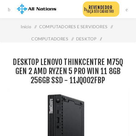
REVENDEDOR
FAÇA SEU CADASTRO
Início
/
COMPUTADORES E SERVIDORES
/
COMPUTADORES
/
DESKTOP
/
Desktop Lenovo Thinkcentre M75q Gen 2 Amd Ryzen 5
DESKTOP LENOVO THINKCENTRE M75Q
Pro Win 11 8gb 256gb Ssd - 11jq002fbp
GEN 2 AMD RYZEN 5 PRO WIN 11 8GB
256GB SSD - 11JQ002FBP