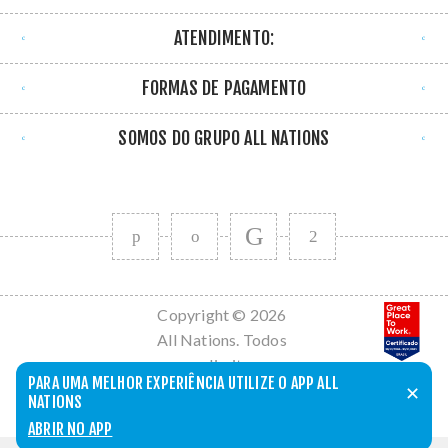
ATENDIMENTO:
FORMAS DE PAGAMENTO
SOMOS DO GRUPO ALL NATIONS
Copyright © 2026
All Nations. Todos
os direitos
PARA UMA MELHOR EXPERIÊNCIA UTILIZE O APP ALL
reservados.
✕
NATIONS
Powered by
nopCommerce
ABRIR NO APP