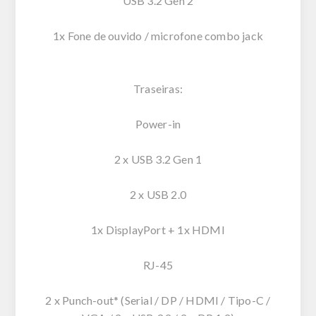
USB 3.2 Gen 2
1x Fone de ouvido / microfone combo jack
Traseiras:
Power-in
2 x USB 3.2 Gen 1
2 x USB 2.0
1x DisplayPort + 1x HDMI
RJ-45
2 x Punch-out* (Serial / DP / HDMI / Tipo-C /