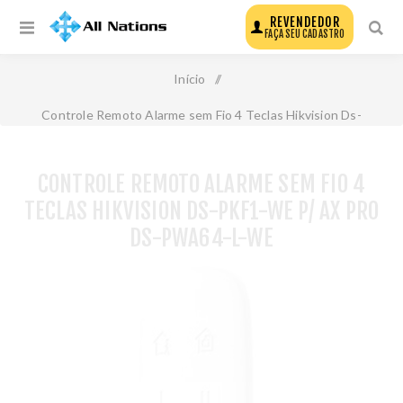
REVENDEDOR
FAÇA SEU CADASTRO
Início
/
Controle Remoto Alarme sem Fio 4 Teclas Hikvision Ds-
Pkf1-We P/ Ax Pro Ds-Pwa64-L-We
CONTROLE REMOTO ALARME SEM FIO 4
TECLAS HIKVISION DS-PKF1-WE P/ AX PRO
DS-PWA64-L-WE