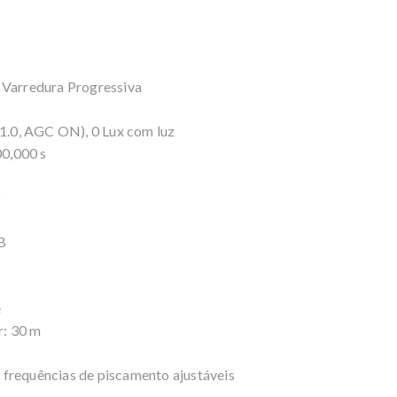
Varredura Progressiva
1.0, AGC ON), 0 Lux com luz
0,000 s
)
B
e
r: 30 m
 frequências de piscamento ajustáveis