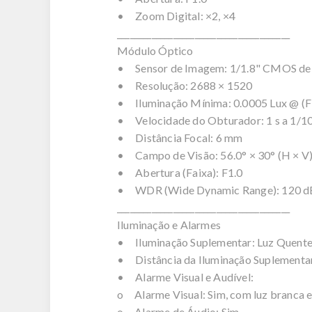
• Zoom Digital: ×2, ×4
________________________________________
Módulo Óptico
• Sensor de Imagem: 1/1.8" CMOS de 
• Resolução: 2688 × 1520
• Iluminação Mínima: 0.0005 Lux @ (F
• Velocidade do Obturador: 1 s a 1/10
• Distância Focal: 6 mm
• Campo de Visão: 56.0° × 30° (H × V
• Abertura (Faixa): F1.0
• WDR (Wide Dynamic Range): 120 d
________________________________________
Iluminação e Alarmes
• Iluminação Suplementar: Luz Quent
• Distância da Iluminação Suplementa
• Alarme Visual e Audível:
o Alarme Visual: Sim, com luz branca e
o Alarme de Áudio: Sim