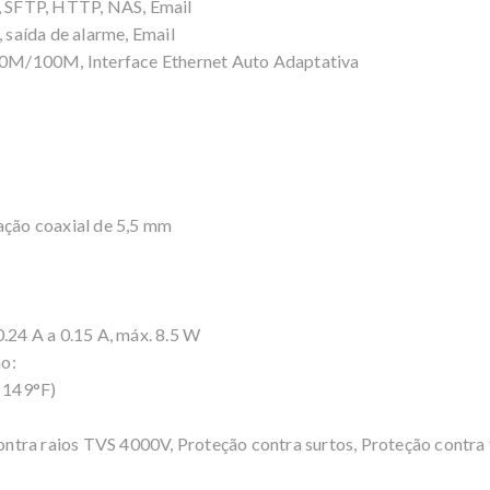
 SFTP, HTTP, NAS, Email
saída de alarme, Email
0M/100M, Interface Ethernet Auto Adaptativa
ção coaxial de 5,5 mm
0.24 A a 0.15 A, máx. 8.5 W
o:
 149°F)
ntra raios TVS 4000V, Proteção contra surtos, Proteção contra 