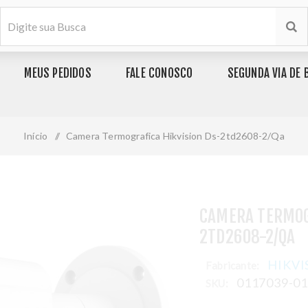
MEUS PEDIDOS
FALE CONOSCO
SEGUNDA VIA DE 
Início
/
Camera Termografica Hikvision Ds-2td2608-2/Qa
CAMERA TERMOG
2TD2608-2/QA
HIKVI
Fabricante:
0117039-0
SKU: