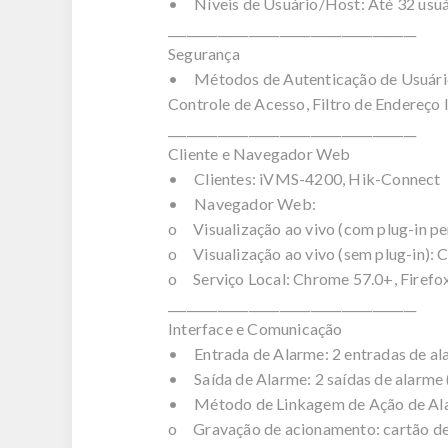
• Níveis de Usuário/Host: Até 32 usuár
________________________________________
Segurança
• Métodos de Autenticação de Usuário
Controle de Acesso, Filtro de Endereço 
________________________________________
Cliente e Navegador Web
• Clientes: iVMS-4200, Hik-Connect
• Navegador Web:
o Visualização ao vivo (com plug-in per
o Visualização ao vivo (sem plug-in): 
o Serviço Local: Chrome 57.0+, Firefo
________________________________________
Interface e Comunicação
• Entrada de Alarme: 2 entradas de a
• Saída de Alarme: 2 saídas de alarme 
• Método de Linkagem de Ação de Al
o Gravação de acionamento: cartão de