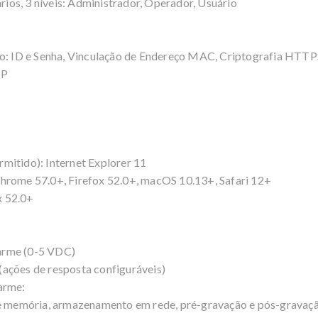
ios, 3 níveis: Administrador, Operador, Usuário
: ID e Senha, Vinculação de Endereço MAC, Criptografia HTTP
IP
mitido): Internet Explorer 11
Chrome 57.0+, Firefox 52.0+, macOS 10.13+, Safari 12+
x 52.0+
larme (0-5 VDC)
(ações de resposta configuráveis)
arme:
 memória, armazenamento em rede, pré-gravação e pós-gravaç