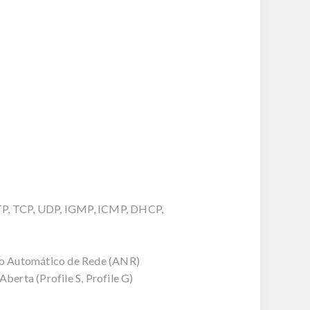
P, TCP, UDP, IGMP, ICMP, DHCP,
o Automático de Rede (ANR)
erta (Profile S, Profile G)