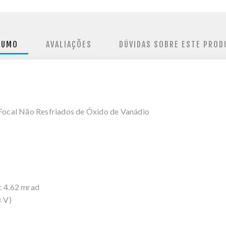
SUMO
AVALIAÇÕES
DÚVIDAS SOBRE ESTE PROD
Focal Não Resfriados de Óxido de Vanádio
: 4.62 mrad
× V)