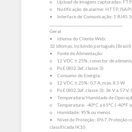
o Upload de imagens capturadas: FTP,
o Notificação de alarme: HTTP, ISAPI, 
• Interface de Comunicação: 1 RJ45 1
________________________________________
Geral
• Idioma do Cliente Web:
32 idiomas, incluindo português (Brasil)
• Fonte de Alimentação:
o 12 VDC ± 25%, conector de alimenta
o PoE (802.3af, classe 3)
• Consumo de Energia:
o 12 VDC ± 25%: 0.7 A, máx. 8.5 W
o PoE (802.3af, classe 3): 36 V a 57 V, 
• Temperatura/Humidade de Operaçã
o Temperatura: -40°C a 65°C (-40°F a
o Humidade: 95% ou menos
• Nível de Proteção: IP67, Proteção co
classificada IK10