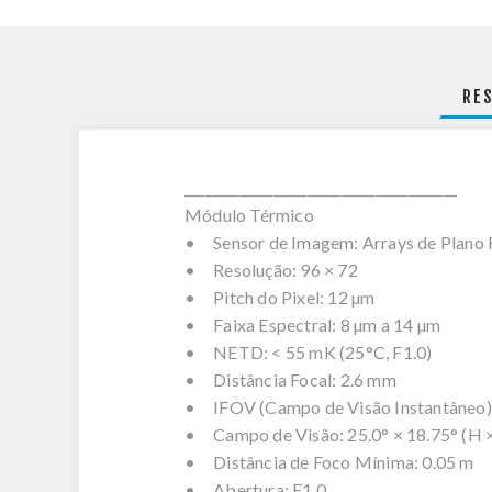
RE
________________________________________
Módulo Térmico
• Sensor de Imagem: Arrays de Plano 
• Resolução: 96 × 72
• Pitch do Pixel: 12 µm
• Faixa Espectral: 8 µm a 14 µm
• NETD: < 55 mK (25°C, F1.0)
• Distância Focal: 2.6 mm
• IFOV (Campo de Visão Instantâneo)
• Campo de Visão: 25.0° × 18.75° (H 
• Distância de Foco Mínima: 0.05 m
• Abertura: F1.0