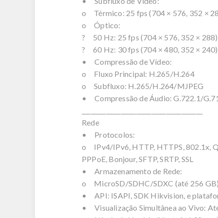
• Subfluxo de Vídeo:
o Térmico: 25 fps (704 × 576, 352 × 28
o Óptico:
? 50 Hz: 25 fps (704 × 576, 352 × 288)
? 60 Hz: 30 fps (704 × 480, 352 × 240)
• Compressão de Vídeo:
o Fluxo Principal: H.265/H.264
o Subfluxo: H.265/H.264/MJPEG
• Compressão de Áudio: G.722.1/G.
________________________________________
Rede
• Protocolos:
o IPv4/IPv6, HTTP, HTTPS, 802.1x, Q
PPPoE, Bonjour, SFTP, SRTP, SSL
• Armazenamento de Rede:
o MicroSD/SDHC/SDXC (até 256 GB), 
• API: ISAPI, SDK Hikvision, e platafor
• Visualização Simultânea ao Vivo: Até