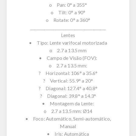
o Pan: 0° a 355°
o Tilt: 0° a 90°
o Rotate: 0° a 360°
________________________________________
Lentes
• Tipo: Lente varifocal motorizada
o 2.7 a 13.5 mm
• Campo de Visão (FOV):
o 2.7 a 13.5 mm:
? Horizontal: 106° a 35.6°
? Vertical: 55.9° a 20°
? Diagonal: 127.4° a 40.8°
? Diagonal: 39.8° a 14.3°
• Montagem da Lente:
o 2.7 a 13.5 mm: Ø14
• Foco: Automático, Semi-automático,
Manual
• Iris: Automática