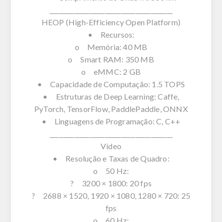
________________________________________
HEOP (High-Efficiency Open Platform)
• Recursos:
o Memória: 40 MB
o Smart RAM: 350 MB
o eMMC: 2 GB
• Capacidade de Computação: 1.5 TOPS
• Estruturas de Deep Learning: Caffe,
PyTorch, TensorFlow, PaddlePaddle, ONNX
• Linguagens de Programação: C, C++
________________________________________
Vídeo
• Resolução e Taxas de Quadro:
o 50 Hz:
? 3200 × 1800: 20 fps
? 2688 × 1520, 1920 × 1080, 1280 × 720: 25
fps
o 60 Hz: