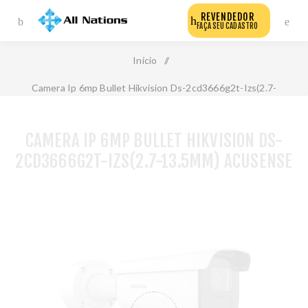
REVENDEDOR
FAÇA SEU CADASTRO
Início
/
Camera Ip 6mp Bullet Hikvision Ds-2cd3666g2t-Izs(2.7-
13.5mm) Acusense
CAMERA IP 6MP BULLET HIKVISION DS-
2CD3666G2T-IZS(2.7-13.5MM) ACUSENSE