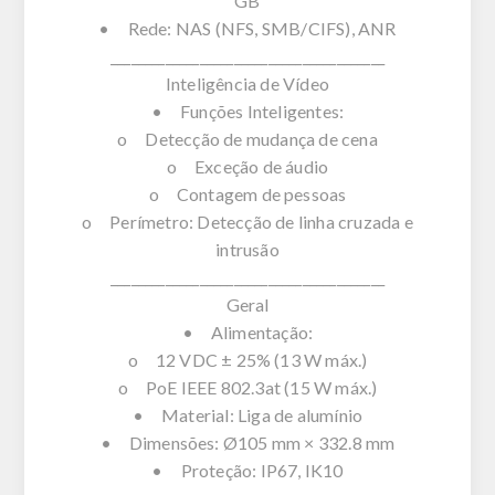
GB
• Rede: NAS (NFS, SMB/CIFS), ANR
________________________________________
Inteligência de Vídeo
• Funções Inteligentes:
o Detecção de mudança de cena
o Exceção de áudio
o Contagem de pessoas
o Perímetro: Detecção de linha cruzada e
intrusão
________________________________________
Geral
• Alimentação:
o 12 VDC ± 25% (13 W máx.)
o PoE IEEE 802.3at (15 W máx.)
• Material: Liga de alumínio
• Dimensões: Ø105 mm × 332.8 mm
• Proteção: IP67, IK10