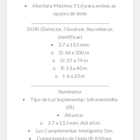
• Abertura Máxima: F1.6 para ambas as
opções de lente
________________________________________
DORI (Detectar, Observar, Reconhecer,
Identificar)
• 2.7 a 13.5 mm:
o D: 68 a 200 m
o O: 27 a 79 m
o R: 13 a 40 m
o I: 6 a 20 m
________________________________________
Iluminador
• Tipo de Luz Suplementar: Infravermelho
(IR)
• Alcance:
o 2.7 a 13.5 mm: Até 60 m
• Luz Complementar Inteligente: Sim
• Comprimento de Onda IR: 850 nm