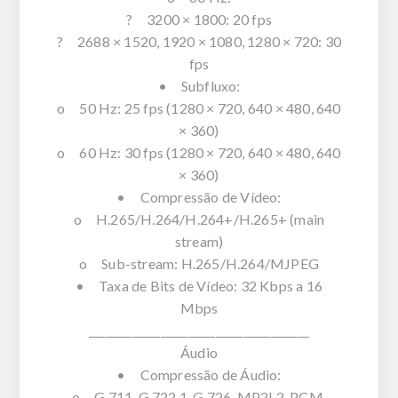
? 3200 × 1800: 20 fps
? 2688 × 1520, 1920 × 1080, 1280 × 720: 30
fps
• Subfluxo:
o 50 Hz: 25 fps (1280 × 720, 640 × 480, 640
× 360)
o 60 Hz: 30 fps (1280 × 720, 640 × 480, 640
× 360)
• Compressão de Vídeo:
o H.265/H.264/H.264+/H.265+ (main
stream)
o Sub-stream: H.265/H.264/MJPEG
• Taxa de Bits de Vídeo: 32 Kbps a 16
Mbps
________________________________________
Áudio
• Compressão de Áudio:
o G.711, G.722.1, G.726, MP2L2, PCM,