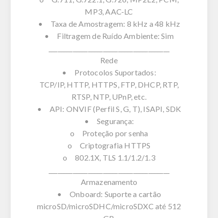
MP3, AAC-LC
• Taxa de Amostragem: 8 kHz a 48 kHz
• Filtragem de Ruído Ambiente: Sim
________________________________________
Rede
• Protocolos Suportados:
TCP/IP, HTTP, HTTPS, FTP, DHCP, RTP,
RTSP, NTP, UPnP, etc.
• API: ONVIF (Perfil S, G, T), ISAPI, SDK
• Segurança:
o Proteção por senha
o Criptografia HTTPS
o 802.1X, TLS 1.1/1.2/1.3
________________________________________
Armazenamento
• Onboard: Suporte a cartão
microSD/microSDHC/microSDXC até 512