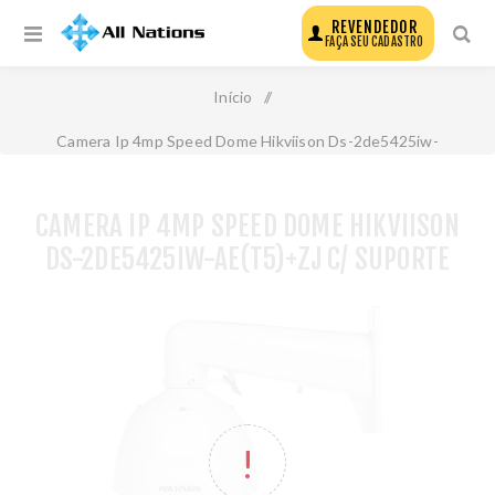
REVENDEDOR
FAÇA SEU CADASTRO
Início
/
Camera Ip 4mp Speed Dome Hikviison Ds-2de5425iw-
Ae(T5)+zj c/ Suporte
CAMERA IP 4MP SPEED DOME HIKVIISON
DS-2DE5425IW-AE(T5)+ZJ C/ SUPORTE