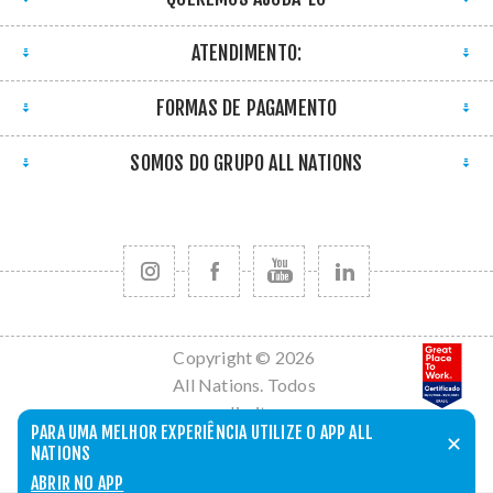
ATENDIMENTO:
FORMAS DE PAGAMENTO
SOMOS DO GRUPO ALL NATIONS
Copyright © 2026
All Nations. Todos
os direitos
PARA UMA MELHOR EXPERIÊNCIA UTILIZE O APP ALL
reservados.
✕
NATIONS
Powered by
nopCommerce
ABRIR NO APP