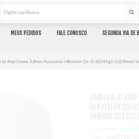
MEUS PEDIDOS
FALE CONOSCO
SEGUNDA VIA DE 
 Ip 4mp Dome 2.8mm Acusense Hikvision Ds-2cd2143g2-Is(2.8mm) V
CAMERA IP 4MP
HIKVISION DS-
VANDAL 311315
HIKVI
Fabricante:
0107728-0
SKU: