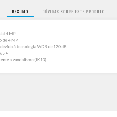
RESUMO
DÚVIDAS SOBRE ESTE PRODUTO
dal 4 MP
ão de 4 MP
o devido à tecnologia WDR de 120 dB
265 +
stente a vandalismo (IK10)