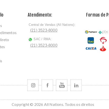
lo
Atendimento:
Formas de 
Central de Vendas (All Nations):
os
ﾠ
(21) 3523-8000
cedimentos
direto
SAC / RMA:
ﾠ
(21) 3523-8000
tes
is
Copyright © 2026 All Nations. Todos os direitos