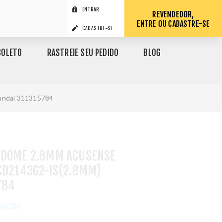
ENTRAR
REVENDEDOR,
ENTRE OU CADASTRE-SE
CADASTRE-SE
BOLETO
RASTREIE SEU PEDIDO
BLOG
andal 311315784
 DOME 2.8MM ACUSENSE
2CD2143G2-IS(2.8MM)
784
SION
1