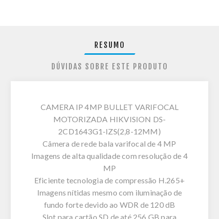
RESUMO
DÚVIDAS SOBRE ESTE PRODUTO
CAMERA IP 4MP BULLET VARIFOCAL
MOTORIZADA HIKVISION DS-
2CD1643G1-IZS(2,8-12MM)
Câmera de rede bala varifocal de 4 MP
Imagens de alta qualidade com resolução de 4
MP
Eficiente tecnologia de compressão H.265+
Imagens nítidas mesmo com iluminação de
fundo forte devido ao WDR de 120 dB
Slot para cartão SD de até 256 GB para