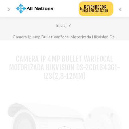
REVENDEDOR
FAÇA SEU CADASTRO
Início
/
Camera Ip 4mp Bullet Varifocal Motorizada Hikvision Ds-
2cd1643g1-Izs(2,8-12mm)
CAMERA IP 4MP BULLET VARIFOCAL
MOTORIZADA HIKVISION DS-2CD1643G1-
IZS(2,8-12MM)