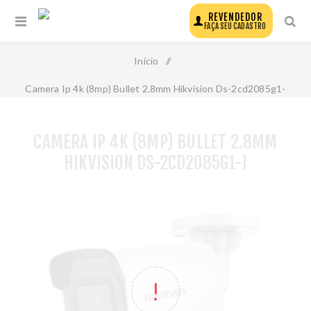
REVENDEDOR
FAÇA SEU CADASTRO
Início
/
Camera Ip 4k (8mp) Bullet 2.8mm Hikvision Ds-2cd2085g1-
I
CAMERA IP 4K (8MP) BULLET 2.8MM
HIKVISION DS-2CD2085G1-I