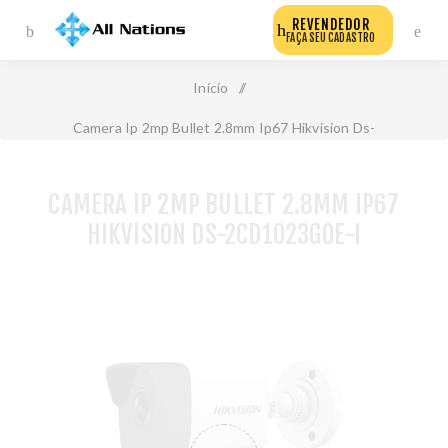
REVENDEDOR
FAÇA SEU CADASTRO
Início
/
Camera Ip 2mp Bullet 2.8mm Ip67 Hikvision Ds-
2cd1023g0e-I
CAMERA IP 2MP BULLET 2.8MM IP67
HIKVISION DS-2CD1023G0E-I