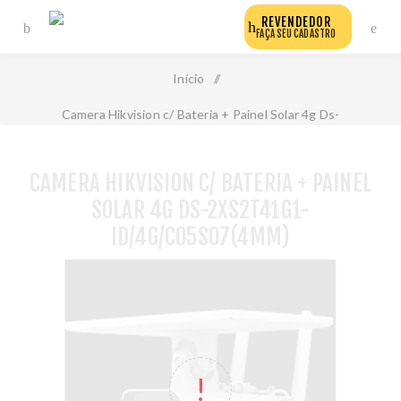
REVENDEDOR
FAÇA SEU CADASTRO
Início
/
Camera Hikvision c/ Bateria + Painel Solar 4g Ds-
2xs2t41g1-Id/4g/C05s07(4mm)
CAMERA HIKVISION C/ BATERIA + PAINEL
SOLAR 4G DS-2XS2T41G1-
ID/4G/C05S07(4MM)