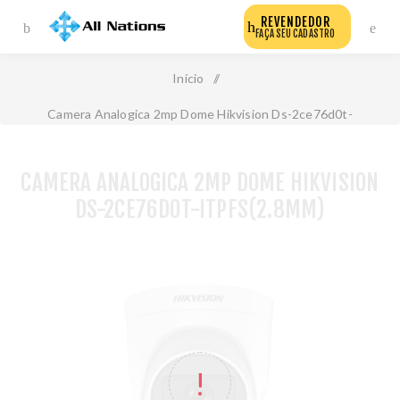
REVENDEDOR
FAÇA SEU CADASTRO
Início
/
Camera Analogica 2mp Dome Hikvision Ds-2ce76d0t-
Itpfs(2.8mm)
CAMERA ANALOGICA 2MP DOME HIKVISION
DS-2CE76D0T-ITPFS(2.8MM)