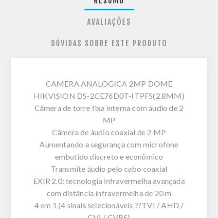
RESUMO
AVALIAÇÕES
DÚVIDAS SOBRE ESTE PRODUTO
CAMERA ANALOGICA 2MP DOME
HIKVISION DS-2CE76D0T-ITPFS(2.8MM)
Câmera de torre fixa interna com áudio de 2
MP
Câmera de áudio coaxial de 2 MP
Aumentando a segurança com microfone
embutido discreto e econômico
Transmite áudio pelo cabo coaxial
EXIR 2.0: tecnologia infravermelha avançada
com distância infravermelha de 20 m
4 em 1 (4 sinais selecionáveis ??TVI / AHD /
CVI / CVBS)