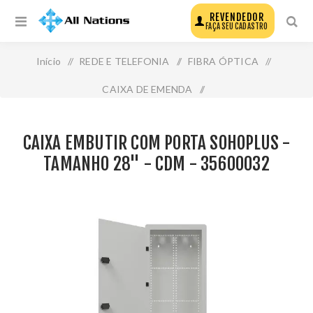
REVENDEDOR
FAÇA SEU CADASTRO
Início
/
REDE E TELEFONIA
/
FIBRA ÓPTICA
/
CAIXA DE EMENDA
/
Caixa Embutir com Porta Sohoplus - Tamanho 28" - Cdm -
CAIXA EMBUTIR COM PORTA SOHOPLUS -
35600032
TAMANHO 28" - CDM - 35600032