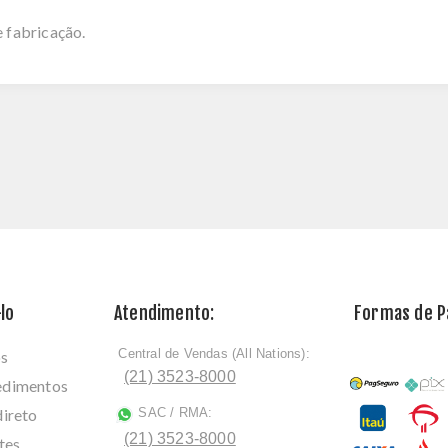
e fabricação.
lo
Atendimento:
Formas de 
Central de Vendas (All Nations):
os
ﾠ
(21) 3523-8000
cedimentos
direto
SAC / RMA:
ﾠ
(21) 3523-8000
tes