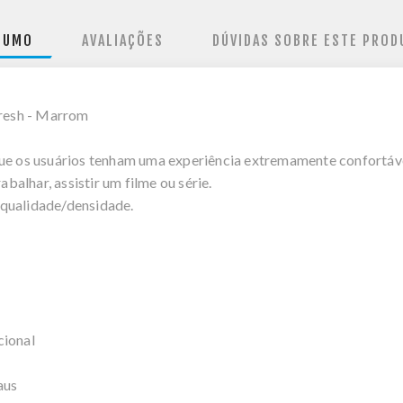
SUMO
AVALIAÇÕES
DÚVIDAS SOBRE ESTE PROD
Fresh - Marrom
que os usuários tenham uma experiência extremamente confortáve
abalhar, assistir um filme ou série.
 qualidade/densidade.
cional
aus