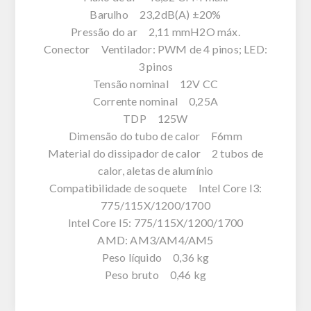
Barulho 23,2dB(A) ±20%
Pressão do ar 2,11 mmH2O máx.
Conector Ventilador: PWM de 4 pinos; LED:
3 pinos
Tensão nominal 12V CC
Corrente nominal 0,25A
TDP 125W
Dimensão do tubo de calor F6mm
Material do dissipador de calor 2 tubos de
calor, aletas de alumínio
Compatibilidade de soquete Intel Core I3:
775/115X/1200/1700
Intel Core I5: 775/115X/1200/1700
AMD: AM3/AM4/AM5
Peso líquido 0,36 kg
Peso bruto 0,46 kg