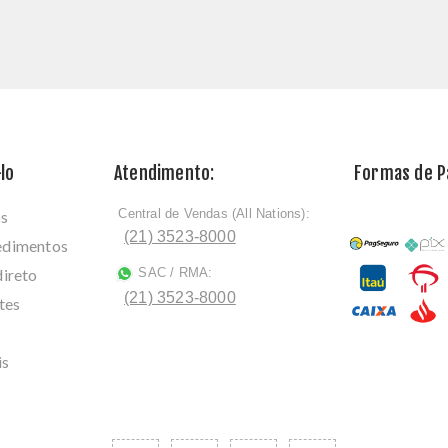
lo
Atendimento:
Formas de 
Central de Vendas (All Nations):
os
ﾠ
(21) 3523-8000
cedimentos
direto
SAC / RMA:
ﾠ
(21) 3523-8000
tes
is