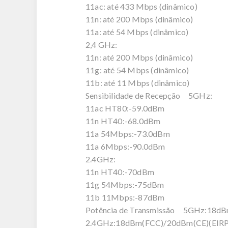
11ac: até 433 Mbps (dinâmico)
11n: até 200 Mbps (dinâmico)
11a: até 54 Mbps (dinâmico)
2,4 GHz:
11n: até 200 Mbps (dinâmico)
11g: até 54 Mbps (dinâmico)
11b: até 11 Mbps (dinâmico)
Sensibilidade de Recepção 5GHz:
11ac HT80:-59.0dBm
11n HT40:-68.0dBm
11a 54Mbps:-73.0dBm
11a 6Mbps:-90.0dBm
2.4GHz:
11n HT40:-70dBm
11g 54Mbps:-75dBm
11b 11Mbps:-87dBm
Potência de Transmissão 5GHz:18d
2.4GHz:18dBm(FCC)/20dBm(CE)(EIRP