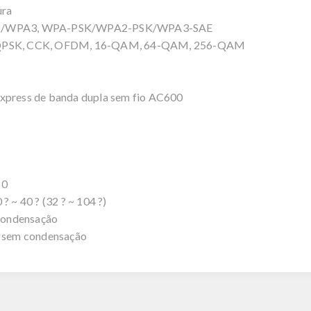
ura
A2/WPA3, WPA-PSK/WPA2-PSK/WPA3-SAE
DQPSK, CCK, OFDM, 16-QAM, 64-QAM, 256-QAM
press de banda dupla sem fio AC600
10
~ 40 ? (32 ? ~ 104 ?)
condensação
 sem condensação