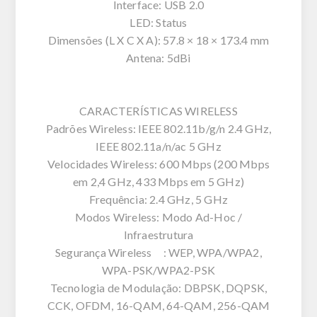
Interface: USB 2.0
LED: Status
Dimensões (L X C X A): 57.8 × 18 × 173.4 mm
Antena: 5dBi
CARACTERÍSTICAS WIRELESS
Padrões Wireless: IEEE 802.11b/g/n 2.4 GHz,
IEEE 802.11a/n/ac 5 GHz
Velocidades Wireless: 600 Mbps (200 Mbps
em 2,4 GHz, 433 Mbps em 5 GHz)
Frequência: 2.4 GHz, 5 GHz
Modos Wireless: Modo Ad-Hoc /
Infraestrutura
Segurança Wireless : WEP, WPA/WPA2,
WPA-PSK/WPA2-PSK
Tecnologia de Modulação: DBPSK, DQPSK,
CCK, OFDM, 16-QAM, 64-QAM, 256-QAM