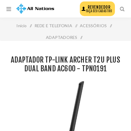
REVENDEDOR
FAÇA SEU CADASTRO
Início
/
REDE E TELEFONIA
/
ACESSÓRIOS
/
ADAPTADORES
/
Adaptador Tp-Link Archer T2u Plus Dual Band Ac600 -
ADAPTADOR TP-LINK ARCHER T2U PLUS
Tpn0191
DUAL BAND AC600 - TPN0191