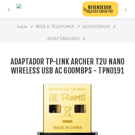
REVENDEDOR
FAÇA SEU CADASTRO
Início
/
REDE E TELEFONIA
/
ACESSÓRIOS
/
ADAPTADORES
/
Adaptador Tp-Link Archer T2u Nano Wireless Usb Ac
ADAPTADOR TP-LINK ARCHER T2U NANO
600mbps - Tpn0191
WIRELESS USB AC 600MBPS - TPN0191