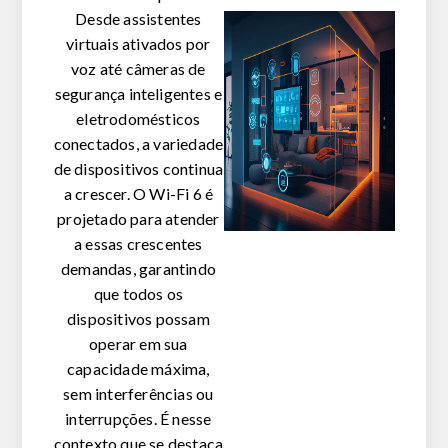
Desde assistentes
virtuais ativados por
voz até câmeras de
segurança inteligentes e
eletrodomésticos
conectados, a variedade
de dispositivos continua
a crescer. O Wi-Fi 6 é
projetado para atender
a essas crescentes
demandas, garantindo
que todos os
dispositivos possam
operar em sua
capacidade máxima,
sem interferências ou
interrupções. É nesse
contexto que se destaca