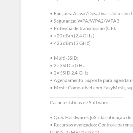
• Funções: Ativar/Desativar rádio sem f
• Segurança: WPA/WPA2/WPA3
• Potência de transmissão (CE):
• <20 dBm (2,4 GHz)
• <23 dBm (5 GHz)
• Multi-SSID:
• 2× SSID 5 GHz
• 2× SSID 2,4 GHz
• Agendamento: Suporte para agendame
• Mesh: Compatível com EasyMesh, sup
________________________________________
Características de Software
• QoS: Hardware QoS, classificação de 
• Recursos avançados: Controle parenta
DDNS, IGMP v1/v2/v3