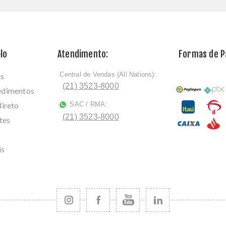
lo
Atendimento:
Formas de 
Central de Vendas (All Nations):
os
ﾠ
(21) 3523-8000
cedimentos
direto
SAC / RMA:
ﾠ
(21) 3523-8000
tes
is