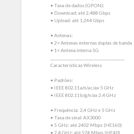
• Taxa de dados (GPON):
• Download: até 2,488 Gbps
• Upload: até 1,244 Gbps
• Antenas:
• 2× Antenas externas duplas de banda
• 1× Antena interna 5G
________________________________________
Características Wireless
• Padrões:
• IEEE 802.11a/n/ac/ax 5 GHz
• IEEE 802.11b/g/n/ax 2.4 GHz
• Frequência: 2,4 GHz e 5 GHz
• Taxa de sinal: AX3000
• 5 GHz: até 2402 Mbps (HE160)
• 2,4 GHz: até 574 Mbps (HE40)