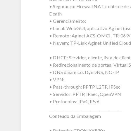
• Segurança: Firewall NAT, controle de
Death
• Gerenciamento:
• Local: WebGUI, aplicativo Aginet (usuá
• Remoto: Aginet ACS, OMCI, TR-069/
• Nuvem: TP-Link Aginet Unified Clou
• DHCP: Servidor, cliente, lista de cl
• Redirecionamento de portas: Virtual 
• DNS dinâmico: DynDNS, NO-IP
• VPN:
• Pass-through: PPTP, L2TP, IPSec
• Servidor: PPTP, IPSec, OpenVPN
• Protocolos: IPv4, IPv6
________________________________________
Conteúdo da Embalagem
• Roteador GPON XX530v