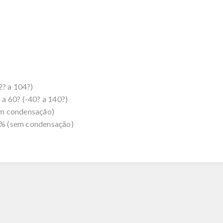
2? a 104?)
a 60? (-40? a 140?)
em condensação)
% (sem condensação)