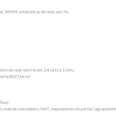
io, WMM, estatísticas de rede sem fio
nto de rede sem fio em 2,4 GHz e 5 GHz
orta 802.11k/v/r
fluxo
l, rede de convidados, NAT, mapeamento de portas (agrupamento