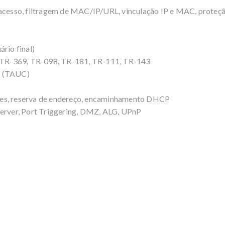
 acesso, filtragem de MAC/IP/URL, vinculação IP e MAC, proteçã
rio final)
TR-369, TR-098, TR-181, TR-111, TR-143
d (TAUC)
ientes, reserva de endereço, encaminhamento DHCP
Server, Port Triggering, DMZ, ALG, UPnP