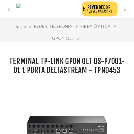
REVENDEDOR
FAÇA SEU CADASTRO
Início
/
REDE E TELEFONIA
/
FIBRA ÓPTICA
/
GPON OLT
/
Terminal Tp-Link Gpon Olt Ds-P7001-01 1 Porta
TERMINAL TP-LINK GPON OLT DS-P7001-
Deltastream - Tpn0453
01 1 PORTA DELTASTREAM - TPN0453