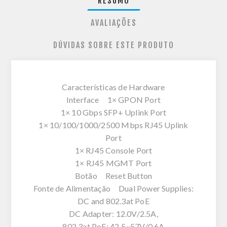
RESUMO
AVALIAÇÕES
DÚVIDAS SOBRE ESTE PRODUTO
Características de Hardware
Interface 1× GPON Port
1× 10 Gbps SFP+ Uplink Port
1× 10/100/1000/2500 Mbps RJ45 Uplink
Port
1× RJ45 Console Port
1× RJ45 MGMT Port
Botão Reset Button
Fonte de Alimentação Dual Power Supplies:
DC and 802.3at PoE
DC Adapter: 12.0V/2.5A,
802.3at PoE: 42.5~57V/0.6A