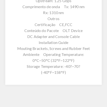
Upstream: 1.25 Gbps
Comprimento de onda Tx: 1490 nm
Rx: 1310 nm
Outros
Certificação CE,FCC
Conteúdo do Pacote OLT Device
DC Adapter and Console Cable
Installation Guide
Mouting Brackets, Screws and Rubber Feet
Ambiente Operating Temperature:
0°C~50°C (32°F~122°F)
Storage Temperature: -40?~70?
(-40°F~158°F)