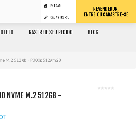
ENTRAR
REVENDEDOR,
ENTRE OU CADASTRE-SE
CADASTRE-SE
BOLETO
RASTREIE SEU PEDIDO
BLOG
vme M.2 512gb - P300p512gm28
00 NVME M.2 512GB -
OT
1