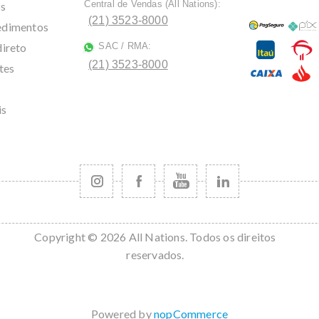
Central de Vendas (All Nations):
os
ﾠ
(21) 3523-8000
cedimentos
direto
SAC / RMA:
ﾠ
(21) 3523-8000
tes
is
Copyright © 2026 All Nations. Todos os direitos
reservados.
Powered by
nopCommerce