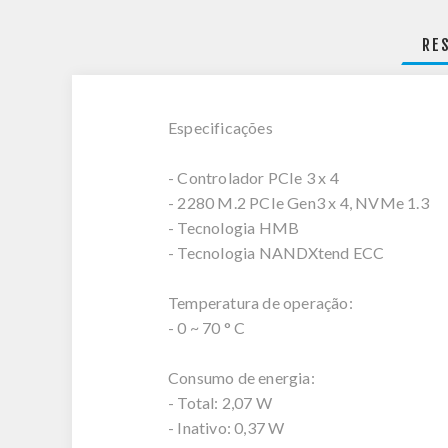
RE
Especificações
- Controlador PCIe 3 x 4
- 2280 M.2 PCIe Gen3 x 4, NVMe 1.3
- Tecnologia HMB
- Tecnologia NANDXtend ECC
Temperatura de operação:
- 0 ~ 70 ° C
Consumo de energia:
- Total: 2,07 W
- Inativo: 0,37 W