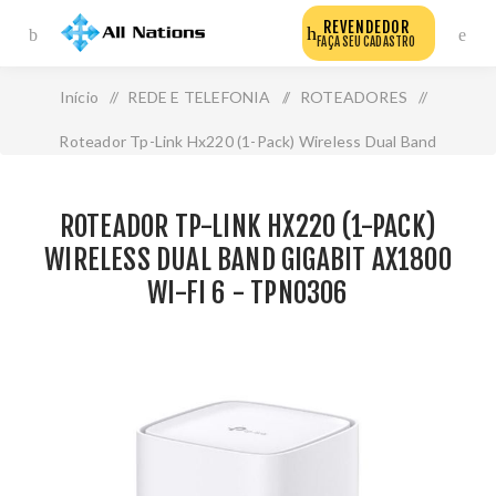
REVENDEDOR
FAÇA SEU CADASTRO
Início
/
REDE E TELEFONIA
/
ROTEADORES
/
Roteador Tp-Link Hx220 (1-Pack) Wireless Dual Band
Gigabit Ax1800 Wi-Fi 6 - Tpn0306
ROTEADOR TP-LINK HX220 (1-PACK)
WIRELESS DUAL BAND GIGABIT AX1800
WI-FI 6 - TPN0306