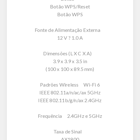
Botão WPS/Reset
Botão WPS
Fonte de Alimentação Externa
12 V ? 1.0 A
Dimensões (L X C X A)
3.9 x 3.9 x 3.5 in
(100 x 100 x 89.5 mm)
Padrões Wireless Wi-Fi 6
IEEE 802.11a/n/ac/ax 5GHz
IEEE 802.11b/g/n/ax 2.4GHz
Frequência 2.4GHz e 5GHz
Taxa de Sinal
AX1800