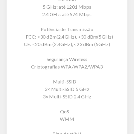
5 GHz: até 1201 Mbps
2.4 GHz: até 574 Mbps
Potência de Transmissão
FCC: <30 dBm(2.4GHz), <30 dBm(5GHz)
CE: <20 dBm (2.4GHz), <23 dBm (5GHz)
Segurança Wireless
Criptografias WPA/WPA2/WPA3
Multi-SSID
3× Multi-SSID 5 GHz
3× Multi-SSID 2.4 GHz
QoS
WMM
Tipo de WAN