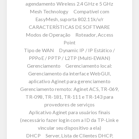
agendamento Wireless 2.4 GHz e 5 GHz
Mesh Technology Compatível com
EasyMesh, suporta 802.11k/v/r
CARACTERÍSTICAS DE SOFTWARE
Modos de Operação Roteador, Access
Point
Tipo de WAN Dynamic IP / IP Estático /
PPPoE / PPTP / L2TP (Multi-EWAN)
Gerenciamento Gerenciamento local:
Gerenciamento da interface WebGUI,
aplicativo Aginet para gerenciamento
Gerenciamento remoto: Aginet ACS, TR-069,
TR-098, TR-181, TR-111 e TR-143 para
provedores de serviços
Aplicativo Aginet para usuários finais
(necessário fazer login com a ID da TP-Link e
vincular seu dispositivo a ela)
DHCP Server, Lista de Clientes DHCP,