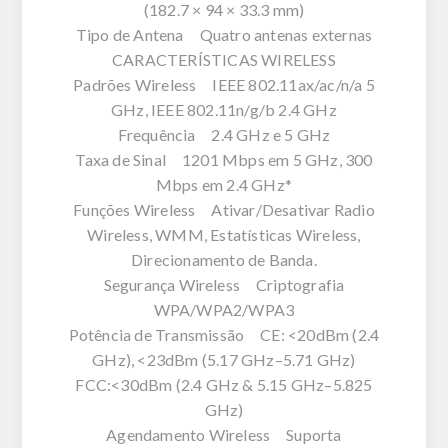
(182.7 × 94 × 33.3 mm)
Tipo de Antena Quatro antenas externas
CARACTERÍSTICAS WIRELESS
Padrões Wireless IEEE 802.11ax/ac/n/a 5
GHz, IEEE 802.11n/g/b 2.4 GHz
Frequência 2.4 GHz e 5 GHz
Taxa de Sinal 1201 Mbps em 5 GHz, 300
Mbps em 2.4 GHz*
Funções Wireless Ativar/Desativar Radio
Wireless, WMM, Estatísticas Wireless,
Direcionamento de Banda.
Segurança Wireless Criptografia
WPA/WPA2/WPA3
Potência de Transmissão CE: <20dBm (2.4
GHz), <23dBm (5.17 GHz–5.71 GHz)
FCC:<30dBm (2.4 GHz & 5.15 GHz–5.825
GHz)
Agendamento Wireless Suporta