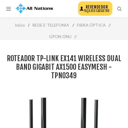
REVENDEDOR
FAÇA SEU CADASTRO
Início
/
REDE E TELEFONIA
/
FIBRA ÓPTICA
/
GPON ONU
/
Roteador Tp-Link Ex141 Wireless Dual Band Gigabit
ROTEADOR TP-LINK EX141 WIRELESS DUAL
Ax1500 Easymesh - Tpn0349
BAND GIGABIT AX1500 EASYMESH -
TPN0349