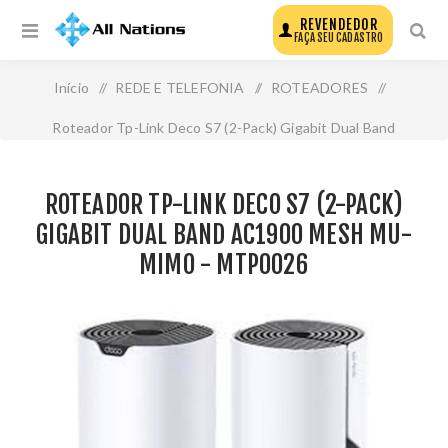
REVENDEDOR
FAÇA SEU CADASTRO
Início
/
REDE E TELEFONIA
/
ROTEADORES
/
Roteador Tp-Link Deco S7 (2-Pack) Gigabit Dual Band
Ac1900 Mesh Mu-Mimo - Mtp0026
ROTEADOR TP-LINK DECO S7 (2-PACK)
GIGABIT DUAL BAND AC1900 MESH MU-
MIMO - MTP0026