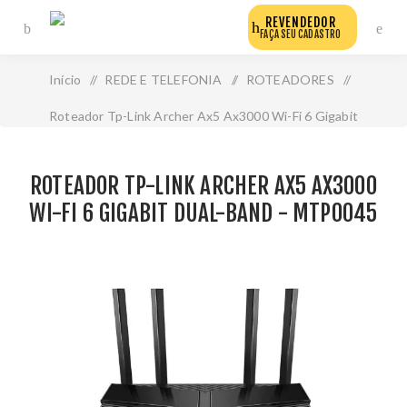
REVENDEDOR
FAÇA SEU CADASTRO
Início
/
REDE E TELEFONIA
/
ROTEADORES
/
Roteador Tp-Link Archer Ax5 Ax3000 Wi-Fi 6 Gigabit
Dual-Band - Mtp0045
ROTEADOR TP-LINK ARCHER AX5 AX3000
WI-FI 6 GIGABIT DUAL-BAND - MTP0045