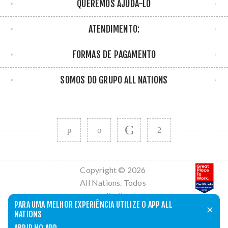
QUEREMOS AJUDÁ-LO
ATENDIMENTO:
FORMAS DE PAGAMENTO
SOMOS DO GRUPO ALL NATIONS
Copyright © 2026
All Nations. Todos
os direitos
PARA UMA MELHOR EXPERIÊNCIA UTILIZE O APP ALL
reservados.
✕
NATIONS
Powered by
nopCommerce