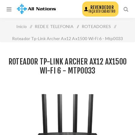
REVENDEDOR
FAÇA SEU CADASTRO
Início
/
REDE E TELEFONIA
/
ROTEADORES
/
Roteador Tp-Link Archer Ax12 Ax1500 Wi-Fi 6 - Mtp0033
ROTEADOR TP-LINK ARCHER AX12 AX1500
WI-FI 6 - MTP0033