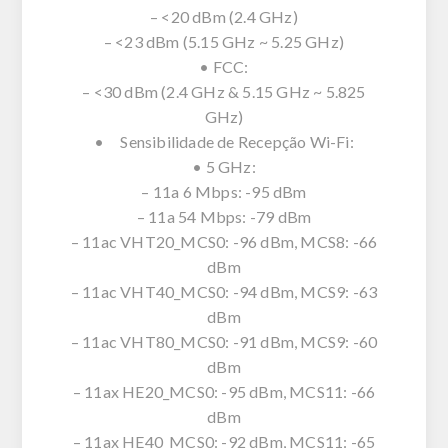
– <20 dBm (2.4 GHz)
– <23 dBm (5.15 GHz ~ 5.25 GHz)
• FCC:
– <30 dBm (2.4 GHz & 5.15 GHz ~ 5.825
GHz)
• Sensibilidade de Recepção Wi-Fi:
• 5 GHz:
– 11a 6 Mbps: -95 dBm
– 11a 54 Mbps: -79 dBm
– 11ac VHT20_MCS0: -96 dBm, MCS8: -66
dBm
– 11ac VHT40_MCS0: -94 dBm, MCS9: -63
dBm
– 11ac VHT80_MCS0: -91 dBm, MCS9: -60
dBm
– 11ax HE20_MCS0: -95 dBm, MCS11: -66
dBm
– 11ax HE40_MCS0: -92 dBm, MCS11: -65