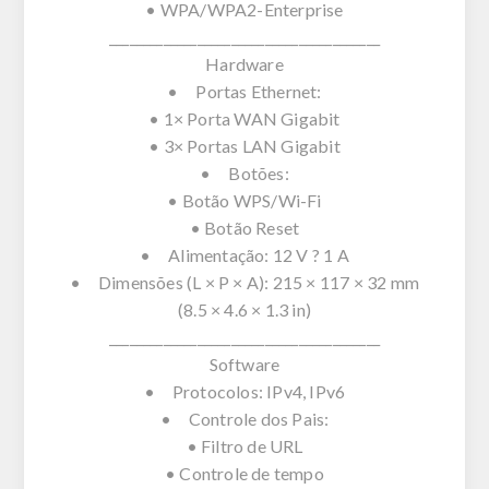
• WPA/WPA2-Enterprise
________________________________________
Hardware
• Portas Ethernet:
• 1× Porta WAN Gigabit
• 3× Portas LAN Gigabit
• Botões:
• Botão WPS/Wi-Fi
• Botão Reset
• Alimentação: 12 V ? 1 A
• Dimensões (L × P × A): 215 × 117 × 32 mm
(8.5 × 4.6 × 1.3 in)
________________________________________
Software
• Protocolos: IPv4, IPv6
• Controle dos Pais:
• Filtro de URL
• Controle de tempo