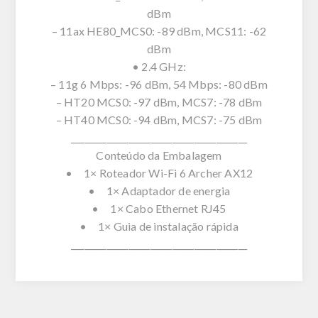
dBm
– 11ax HE80_MCS0: -89 dBm, MCS11: -62
dBm
• 2.4 GHz:
– 11g 6 Mbps: -96 dBm, 54 Mbps: -80 dBm
– HT20 MCS0: -97 dBm, MCS7: -78 dBm
– HT40 MCS0: -94 dBm, MCS7: -75 dBm
________________________________________
Conteúdo da Embalagem
• 1× Roteador Wi-Fi 6 Archer AX12
• 1× Adaptador de energia
• 1× Cabo Ethernet RJ45
• 1× Guia de instalação rápida
________________________________________