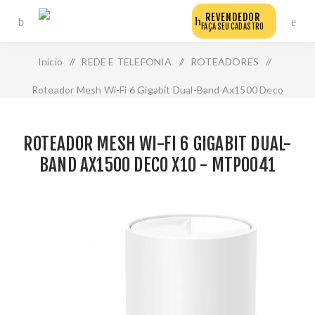
REVENDEDOR
FAÇA SEU CADASTRO
Início
/
REDE E TELEFONIA
/
ROTEADORES
/
Roteador Mesh Wi-Fi 6 Gigabit Dual-Band Ax1500 Deco
X10 - Mtp0041
ROTEADOR MESH WI-FI 6 GIGABIT DUAL-
BAND AX1500 DECO X10 - MTP0041