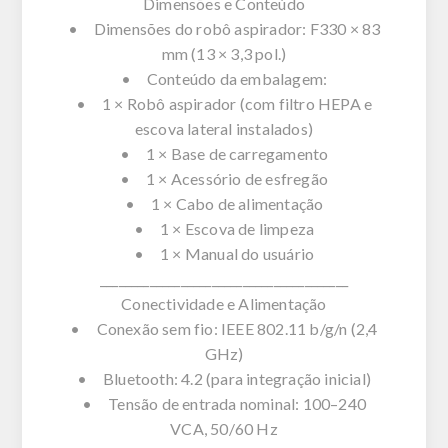
Dimensões e Conteúdo
• Dimensões do robô aspirador: F330 × 83
mm (13 × 3,3 pol.)
• Conteúdo da embalagem:
• 1 × Robô aspirador (com filtro HEPA e
escova lateral instalados)
• 1 × Base de carregamento
• 1 × Acessório de esfregão
• 1 × Cabo de alimentação
• 1 × Escova de limpeza
• 1 × Manual do usuário
________________________________________
Conectividade e Alimentação
• Conexão sem fio: IEEE 802.11 b/g/n (2,4
GHz)
• Bluetooth: 4.2 (para integração inicial)
• Tensão de entrada nominal: 100–240
VCA, 50/60 Hz