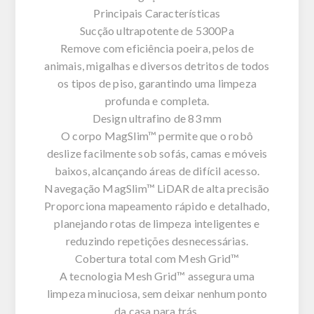
Principais Características
Sucção ultrapotente de 5300Pa
Remove com eficiência poeira, pelos de
animais, migalhas e diversos detritos de todos
os tipos de piso, garantindo uma limpeza
profunda e completa.
Design ultrafino de 83 mm
O corpo MagSlim™ permite que o robô
deslize facilmente sob sofás, camas e móveis
baixos, alcançando áreas de difícil acesso.
Navegação MagSlim™ LiDAR de alta precisão
Proporciona mapeamento rápido e detalhado,
planejando rotas de limpeza inteligentes e
reduzindo repetições desnecessárias.
Cobertura total com Mesh Grid™
A tecnologia Mesh Grid™ assegura uma
limpeza minuciosa, sem deixar nenhum ponto
da casa para trás.