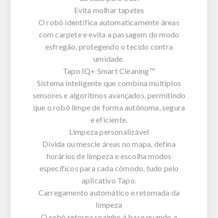
Evita molhar tapetes
O robô identifica automaticamente áreas
com carpete e evita a passagem do modo
esfregão, protegendo o tecido contra
umidade.
Tapo IQ+ Smart Cleaning™
Sistema inteligente que combina múltiplos
sensores e algoritmos avançados, permitindo
que o robô limpe de forma autônoma, segura
e eficiente.
Limpeza personalizável
Divida ou mescle áreas no mapa, defina
horários de limpeza e escolha modos
específicos para cada cômodo, tudo pelo
aplicativo Tapo.
Carregamento automático e retomada da
limpeza
O robô retorna sozinho à base quando a