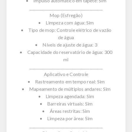
• Impulso automático em tapete: Sim
________________________________________
Mop (Esfregão)
• Limpeza com água: Sim
• Tipo de mop: Controle elétrico de vazão
de água
• Níveis de ajuste de água: 3
• Capacidade do reservatório de água: 300
ml
________________________________________
Aplicativo e Controle
• Rastreamento em tempo real: Sim
• Mapeamento de múltiplos andares: Sim
• Limpeza agendada: Sim
• Barreiras virtuais: Sim
• Áreas restritas: Sim
• Limpeza por área: Sim
________________________________________