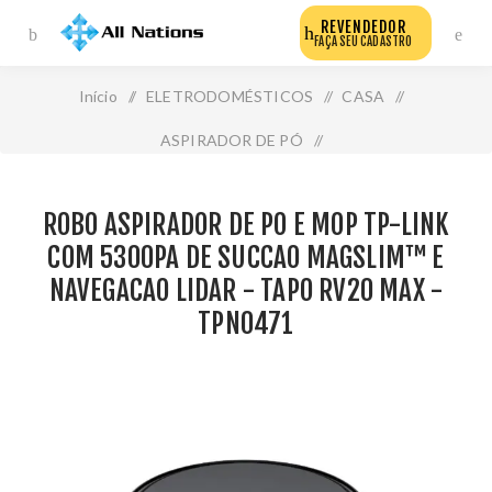
REVENDEDOR
FAÇA SEU CADASTRO
Início
/
ELETRODOMÉSTICOS
/
CASA
/
ASPIRADOR DE PÓ
/
Robo Aspirador de Po e Mop Tp-Link com 5300pa de
ROBO ASPIRADOR DE PO E MOP TP-LINK
Succao Magslim™ e Navegacao Lidar - Tapo Rv20 Max -
COM 5300PA DE SUCCAO MAGSLIM™ E
Tpn0471
NAVEGACAO LIDAR - TAPO RV20 MAX -
TPN0471