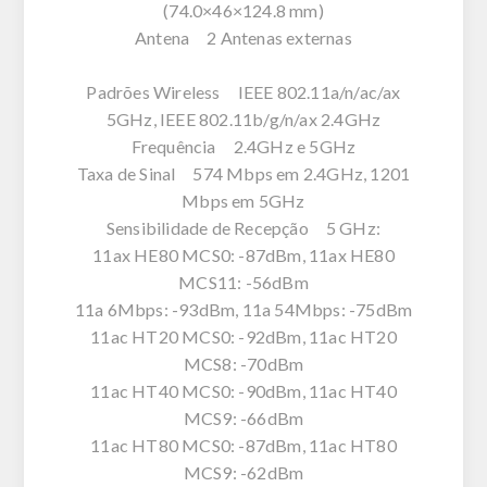
(74.0×46×124.8 mm)
Antena 2 Antenas externas
Padrões Wireless IEEE 802.11a/n/ac/ax
5GHz, IEEE 802.11b/g/n/ax 2.4GHz
Frequência 2.4GHz e 5GHz
Taxa de Sinal 574 Mbps em 2.4GHz, 1201
Mbps em 5GHz
Sensibilidade de Recepção 5 GHz:
11ax HE80 MCS0: -87dBm, 11ax HE80
MCS11: -56dBm
11a 6Mbps: -93dBm, 11a 54Mbps: -75dBm
11ac HT20 MCS0: -92dBm, 11ac HT20
MCS8: -70dBm
11ac HT40 MCS0: -90dBm, 11ac HT40
MCS9: -66dBm
11ac HT80 MCS0: -87dBm, 11ac HT80
MCS9: -62dBm