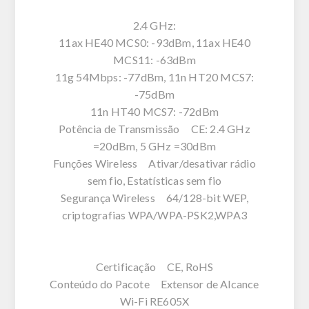
2.4 GHz:
11ax HE40 MCS0: -93dBm, 11ax HE40
MCS11: -63dBm
11g 54Mbps: -77dBm, 11n HT20 MCS7:
-75dBm
11n HT40 MCS7: -72dBm
Potência de Transmissão CE: 2.4 GHz
=20dBm, 5 GHz =30dBm
Funções Wireless Ativar/desativar rádio
sem fio, Estatísticas sem fio
Segurança Wireless 64/128-bit WEP,
criptografias WPA/WPA-PSK2,WPA3
Certificação CE, RoHS
Conteúdo do Pacote Extensor de Alcance
Wi-Fi RE605X