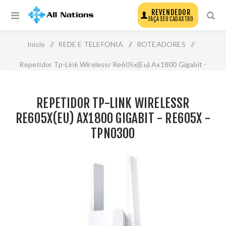
REVENDEDOR
FAÇA SEU CADASTRO
Início
/
REDE E TELEFONIA
/
ROTEADORES
/
Repetidor Tp-Link Wirelessr Re605x(Eu) Ax1800 Gigabit -
Re605x - Tpn0300
REPETIDOR TP-LINK WIRELESSR
RE605X(EU) AX1800 GIGABIT - RE605X -
TPN0300