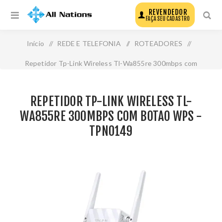
REVENDEDOR
FAÇA SEU CADASTRO
Início
/
REDE E TELEFONIA
/
ROTEADORES
/
Repetidor Tp-Link Wireless Tl-Wa855re 300mbps com
Botao Wps - Tpn0149
REPETIDOR TP-LINK WIRELESS TL-
WA855RE 300MBPS COM BOTAO WPS -
TPN0149